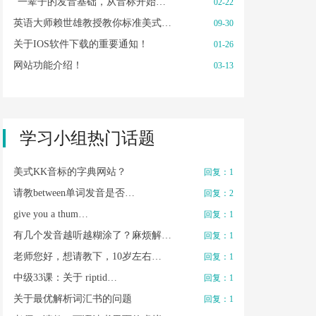
“一辈子的发音基础，从音标开始…
02-22
英语大师赖世雄教授教你标准美式…
09-30
关于IOS软件下载的重要通知！
01-26
网站功能介绍！
03-13
学习小组热门话题
美式KK音标的字典网站？
回复：1
请教between单词发音是否…
回复：2
give you a thum…
回复：1
有几个发音越听越糊涂了？麻烦解…
回复：1
老师您好，想请教下，10岁左右…
回复：1
中级33课：关于 riptid…
回复：1
关于最优解析词汇书的问题
回复：1