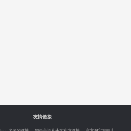
友情链接
ohnny老师的微博
知语美语从头学官方微博
官方淘宝旗舰店