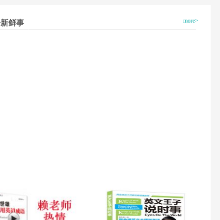
more>
语新鲜事