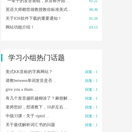
“一辈子的发音基础，从音标开始…
02-22
英语大师赖世雄教授教你标准美式…
09-30
关于IOS软件下载的重要通知！
01-26
网站功能介绍！
03-13
学习小组热门话题
美式KK音标的字典网站？
回复：1
请教between单词发音是否…
回复：2
give you a thum…
回复：1
有几个发音越听越糊涂了？麻烦解…
回复：1
老师您好，想请教下，10岁左右…
回复：1
中级33课：关于 riptid…
回复：1
关于最优解析词汇书的问题
回复：1