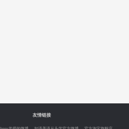
友情链接
ohnny老师的微博
知语美语从头学官方微博
官方淘宝旗舰店